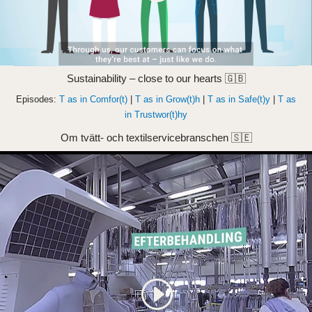
Sustainability – close to our hearts 🇬🇧
Episodes:
T as in Comfor(t)
|
T as in Grow(t)h
|
T as in Safe(t)y
|
T as
in Trustwor(t)hy
Om tvätt- och textilservicebranschen 🇸🇪