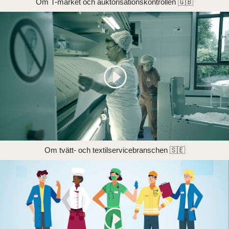
Om T-märket och auktorisationskontrollen 🇬🇧
Om tvätt- och textilservicebranschen 🇸🇪