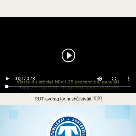
RUT-avdrag för hushållstvätt 🇸🇪