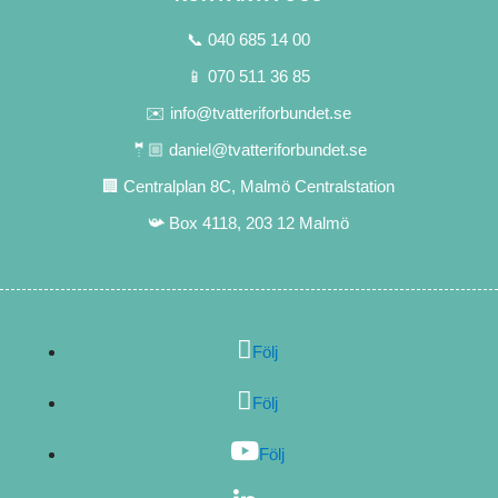
📞 040 685 14 00
📱 070 511 36 85
✉️ info@tvatteriforbundet.se
🤵🏼 daniel@tvatteriforbundet.se
🏢 Centralplan 8C, Malmö Centralstation
📯 Box 4118, 203 12 Malmö
Följ
Följ
Följ