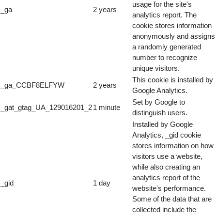
usage for the site's
_ga
2 years
analytics report. The
cookie stores information
anonymously and assigns
a randomly generated
number to recognize
unique visitors.
This cookie is installed by
_ga_CCBF8ELFYW
2 years
Google Analytics.
Set by Google to
_gat_gtag_UA_129016201_2
1 minute
distinguish users.
Installed by Google
Analytics, _gid cookie
stores information on how
visitors use a website,
while also creating an
analytics report of the
_gid
1 day
website's performance.
Some of the data that are
collected include the