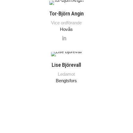
Tor-Björn Angin
Vice ordförande
Hovås
Lise Björevall
Ledamot
Bengtsfors