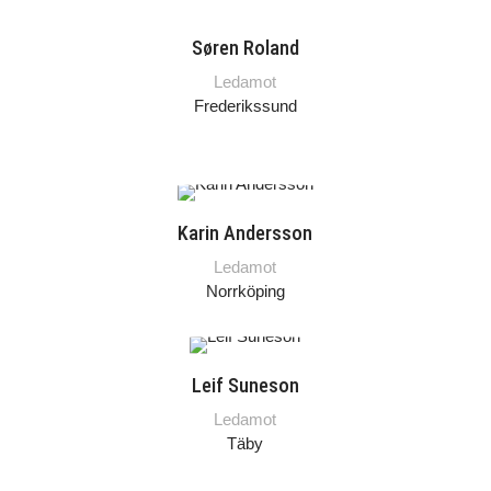
Søren Roland
Ledamot
Frederikssund
Karin Andersson
Ledamot
Norrköping
Leif Suneson
Ledamot
Täby