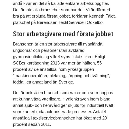
ändå kvar en del så kallade enklare arbetsuppgifter.
Det är inte alla branscher som har det. Vi är därmed
bra på att erbjuda första jobbet, förklarar Kenneth Fäldt,
platschef på Berendsen Textil Service i Ockelbo.
Stor arbetsgivare med första jobbet
Branschen är en stor arbetsgivare till nyanlända,
ungdomar och personer utan avklarad
gymnasieutbildning vilket syns i statistiken. Enligt
SCB:s kartläggning 2013 var mer än hälften, 55
procent av de anställda inom yrkesgruppen
”maskinoperatörer, blekning, färgning och tvättning”,
födda i ett annat land än Sverige.
Det är också en bransch som växer och som hoppas
att kunna växa ytterligare. Hygienkraven inom bland
annat sjuk- och hemvård ger skjuts för industriell tvätt
som kan erbjuda auktoriserade processer. Antalet
anställda i textilservicebranschen har ökat med 20
procent sedan 2011.