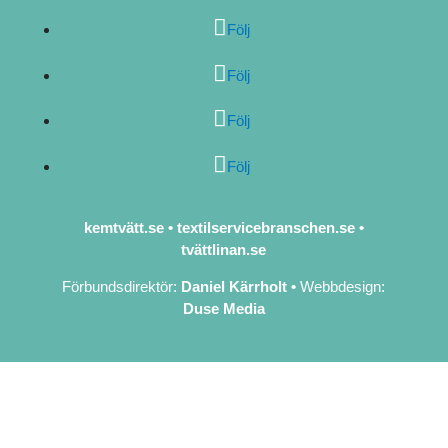
Följ
Följ
Följ
Följ
kemtvätt.se
•
textilservicebranschen.se
•
tvättlinan.se
Förbundsdirektör:
Daniel Kärrholt
•
Webbdesign:
Duse Media