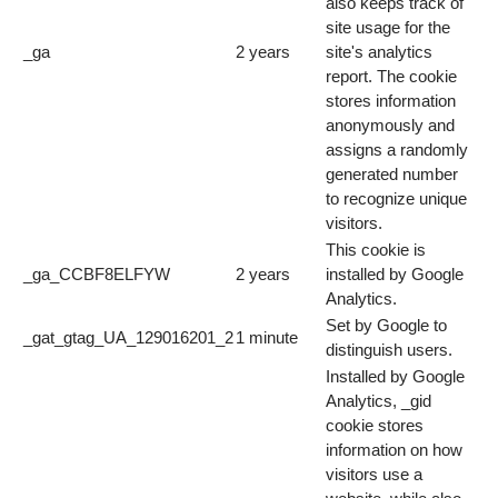
also keeps track of
site usage for the
_ga
2 years
site's analytics
report. The cookie
stores information
anonymously and
assigns a randomly
generated number
to recognize unique
visitors.
This cookie is
_ga_CCBF8ELFYW
2 years
installed by Google
Analytics.
Set by Google to
_gat_gtag_UA_129016201_2
1 minute
distinguish users.
Installed by Google
Analytics, _gid
cookie stores
information on how
visitors use a