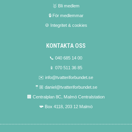
🥇 Bli medlem
🔒 För medlemmar
🍪 Integritet & cookies
KONTAKTA OSS
📞 040 685 14 00
📱 070 511 36 85
✉️ info@tvatteriforbundet.se
🤵🏼 daniel@tvatteriforbundet.se
🏢 Centralplan 8C, Malmö Centralstation
📯 Box 4118, 203 12 Malmö