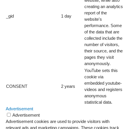
website, while also
creating an analytics
report of the
_gid
1 day
website's
performance. Some
of the data that are
collected include the
number of visitors,
their source, and the
pages they visit
anonymously.
YouTube sets this
cookie via
embedded youtube-
CONSENT
2 years
videos and registers
anonymous
statistical data.
Advertisement
Advertisement
Advertisement cookies are used to provide visitors with
relevant ads and marketing campaigns. These cookies track