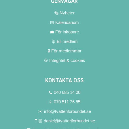
GENVÄGAR
🗞 Nyheter
📅 Kalendarium
💼 För inköpare
🥇 Bli medlem
🔒 För medlemmar
🍪 Integritet & cookies
KONTAKTA OSS
📞 040 685 14 00
📱 070 511 36 85
✉️ info@tvatteriforbundet.se
🤵🏼 daniel@tvatteriforbundet.se