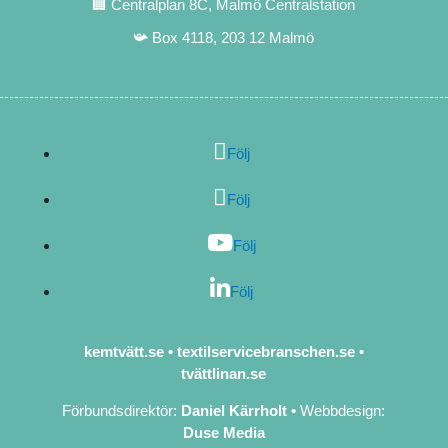
🏢 Centralplan 8C, Malmö Centralstation
📯 Box 4118, 203 12 Malmö
Följ
Följ
Följ
Följ
kemtvätt.se
•
textilservicebranschen.se
•
tvättlinan.se
Förbundsdirektör:
Daniel Kärrholt
•
Webbdesign:
Duse Media