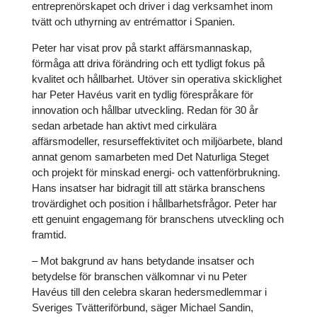
entreprenörskapet och driver i dag verksamhet inom
tvätt och uthyrning av entrémattor i Spanien.
Peter har visat prov på starkt affärsmannaskap,
förmåga att driva förändring och ett tydligt fokus på
kvalitet och hållbarhet. Utöver sin operativa skicklighet
har Peter Havéus varit en tydlig förespråkare för
innovation och hållbar utveckling. Redan för 30 år
sedan arbetade han aktivt med cirkulära
affärsmodeller, resurseffektivitet och miljöarbete, bland
annat genom samarbeten med Det Naturliga Steget
och projekt för minskad energi- och vattenförbrukning.
Hans insatser har bidragit till att stärka branschens
trovärdighet och position i hållbarhetsfrågor. Peter har
ett genuint engagemang för branschens utveckling och
framtid.
– Mot bakgrund av hans betydande insatser och
betydelse för branschen välkomnar vi nu Peter
Havéus till den celebra skaran hedersmedlemmar i
Sveriges Tvätteriförbund, säger Michael Sandin,