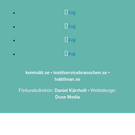
Följ
Följ
Följ
Följ
kemtvätt.se
•
textilservicebranschen.se
•
tvättlinan.se
Förbundsdirektör:
Daniel Kärrholt
•
Webbdesign:
Duse Media