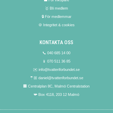
🥇 Bli medlem
🔒 För medlemmar
🍪 Integritet & cookies
KONTAKTA OSS
📞 040 685 14 00
📱 070 511 36 85
✉️ info@tvatteriforbundet.se
🤵🏼 daniel@tvatteriforbundet.se
🏢 Centralplan 8C, Malmö Centralstation
📯 Box 4118, 203 12 Malmö