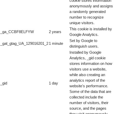
cookie stores information
anonymously and assigns
a randomly generated
number to recognize
unique visitors.
This cookie is installed by
_ga_CCBF8ELFYW
2 years
Google Analytics.
Set by Google to
_gat_gtag_UA_129016201_2
1 minute
distinguish users.
Installed by Google
Analytics, _gid cookie
stores information on how
visitors use a website,
while also creating an
analytics report of the
_gid
1 day
website's performance.
Some of the data that are
collected include the
number of visitors, their
source, and the pages
they visit anonymously.