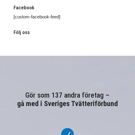
Facebook
[custom-facebook-feed]
Följ oss
Gör som 137 andra företag –
gå med i Sveriges Tvätteriförbund
