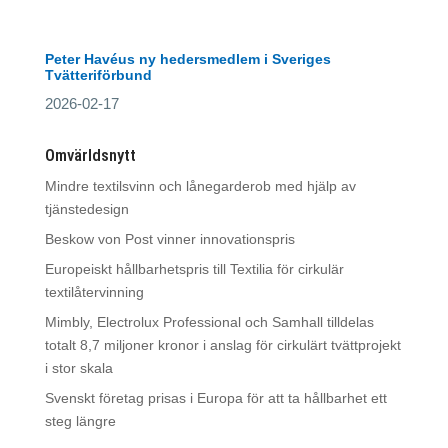
Peter Havéus ny hedersmedlem i Sveriges
Tvätteriförbund
2026-02-17
Omvärldsnytt
Mindre textilsvinn och lånegarderob med hjälp av
tjänstedesign
Beskow von Post vinner innovationspris
Europeiskt hållbarhetspris till Textilia för cirkulär
textilåtervinning
Mimbly, Electrolux Professional och Samhall tilldelas
totalt 8,7 miljoner kronor i anslag för cirkulärt tvättprojekt
i stor skala
Svenskt företag prisas i Europa för att ta hållbarhet ett
steg längre