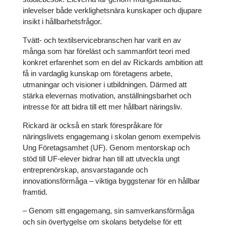
inlevelser både verklighetsnära kunskaper och djupare
insikt i hållbarhetsfrågor.
Tvätt- och textilservicebranschen har varit en av
många som har föreläst och sammanfört teori med
konkret erfarenhet som en del av Rickards ambition att
få in vardaglig kunskap om företagens arbete,
utmaningar och visioner i utbildningen. Därmed att
stärka elevernas motivation, anställningsbarhet och
intresse för att bidra till ett mer hållbart näringsliv.
Rickard är också en stark förespråkare för
näringslivets engagemang i skolan genom exempelvis
Ung Företagsamhet (UF). Genom mentorskap och
stöd till UF-elever bidrar han till att utveckla ungt
entreprenörskap, ansvarstagande och
innovationsförmåga – viktiga byggstenar för en hållbar
framtid.
– Genom sitt engagemang, sin samverkansförmåga
och sin övertygelse om skolans betydelse för ett