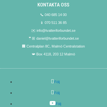
KONTAKTA OSS
📞 040 685 14 00
📱 070 511 36 85
✉️ info@tvatteriforbundet.se
🤵🏼 daniel@tvatteriforbundet.se
🏢 Centralplan 8C, Malmö Centralstation
📯 Box 4118, 203 12 Malmö
Följ
Följ
Följ