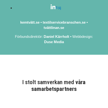
Följ
kemtvätt.se
•
textilservicebranschen.se
•
tvättlinan.se
Förbundsdirektör:
Daniel Kärrholt
•
Webbdesign:
Duse Media
I stolt samverkan med
våra
samarbetspartners