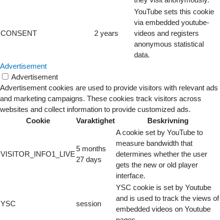
YouTube sets this cookie
via embedded youtube-
CONSENT
2 years
videos and registers
anonymous statistical
data.
Advertisement
Advertisement
Advertisement cookies are used to provide visitors with relevant ads
and marketing campaigns. These cookies track visitors across
websites and collect information to provide customized ads.
Cookie
Varaktighet
Beskrivning
A cookie set by YouTube to
measure bandwidth that
5 months
VISITOR_INFO1_LIVE
determines whether the user
27 days
gets the new or old player
interface.
YSC cookie is set by Youtube
and is used to track the views of
YSC
session
embedded videos on Youtube
pages.