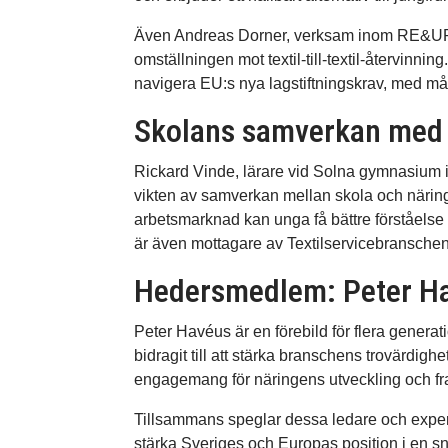
Även Andreas Dorner, verksam inom RE&UP R
omställningen mot textil-till-textil-återvinn
navigera EU:s nya lagstiftningskrav, med måle
Skolans samverkan med 
Rickard Vinde, lärare vid Solna gymnasium i 
vikten av samverkan mellan skola och näring
arbetsmarknad kan unga få bättre förståelse
är även mottagare av Textilservicebranschen
Hedersmedlem: Peter H
Peter Havéus är en förebild för flera generatio
bidragit till att stärka branschens trovärdighet
engagemang för näringens utveckling och fr
Tillsammans speglar dessa ledare och expert
stärka Sveriges och Europas position i en sn