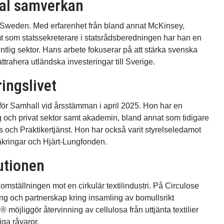
bal samverkan
 Sweden. Med erfarenhet från bland annat McKinsey,
som statssekreterare i statsrådsberedningen har han en
tlig sektor. Hans arbete fokuserar på att stärka svenska
ttrahera utländska investeringar till Sverige.
ringslivet
 för Samhall vid årsstämman i april 2025. Hon har en
g och privat sektor samt akademin, bland annat som tidigare
 och Praktikertjänst. Hon har också varit styrelseledamot
säkringar och Hjärt-Lungfonden.
lutionen
 omställningen mot en cirkulär textilindustri. På Circulose
ng och partnerskap kring insamling av bomullsrikt
möjliggör återvinning av cellulosa från uttjänta textilier
liga råvaror.