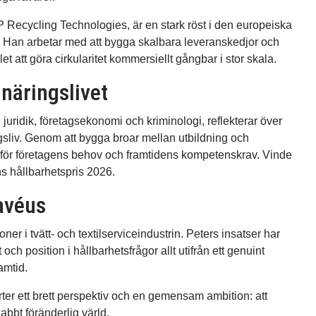
ecycling Technologies, är en stark röst i den europeiska
ing. Han arbetar med att bygga skalbara leveranskedjor och
t att göra cirkularitet kommersiellt gångbar i stor skala.
näringslivet
juridik, företagsekonomi och kriminologi, reflekterar över
sliv. Genom att bygga broar mellan utbildning och
 för företagens behov och framtidens kompetenskrav. Vinde
s hållbarhetspris 2026.
avéus
ner i tvätt- och textilserviceindustrin. Peters insatser har
 och position i hållbarhetsfrågor allt utifrån ett genuint
amtid.
er ett brett perspektiv och en gemensam ambition: att
abbt föränderlig värld.