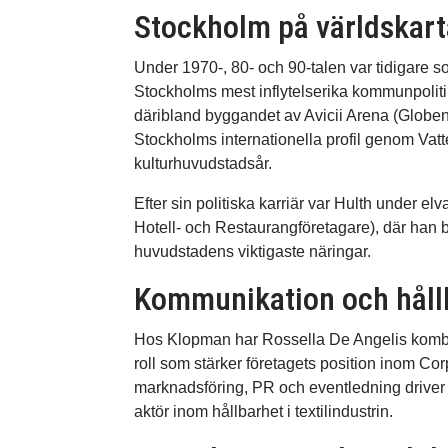
Stockholm på världskar
Under 1970-, 80- och 90-talen var tidigare 
Stockholms mest inflytelserika kommunpolitike
däribland byggandet av Avicii Arena (Globen)
Stockholms internationella profil genom Va
kulturhuvudstadsår.
Efter sin politiska karriär var Hulth under el
Hotell- och Restaurangföretagare), där han bi
huvudstadens viktigaste näringar.
Kommunikation och hållba
Hos Klopman har Rossella De Angelis kombin
roll som stärker företagets position inom C
marknadsföring, PR och eventledning driver
aktör inom hållbarhet i textilindustrin.