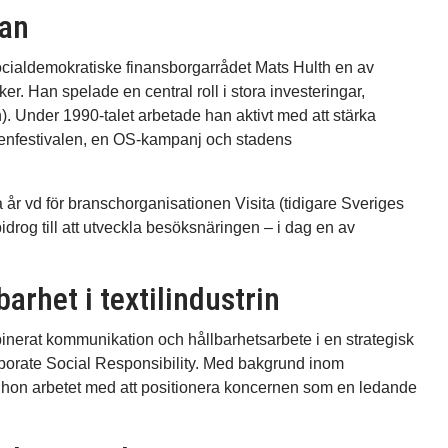
tan
socialdemokratiske finansborgarrådet Mats Hulth en av
r. Han spelade en central roll i stora investeringar,
. Under 1990-talet arbetade han aktivt med att stärka
ttenfestivalen, en OS-kampanj och stadens
va år vd för branschorganisationen Visita (tidigare Sveriges
drog till att utveckla besöksnäringen – i dag en av
rhet i textilindustrin
erat kommunikation och hållbarhetsarbete i en strategisk
orporate Social Responsibility. Med bakgrund inom
 hon arbetet med att positionera koncernen som en ledande