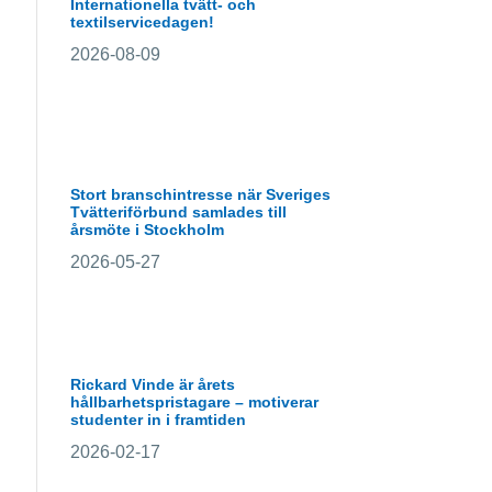
Internationella tvätt- och
textilservicedagen!
2026-08-09
Stort branschintresse när Sveriges
Tvätteriförbund samlades till
årsmöte i Stockholm
2026-05-27
Rickard Vinde är årets
hållbarhetspristagare – motiverar
studenter in i framtiden
2026-02-17