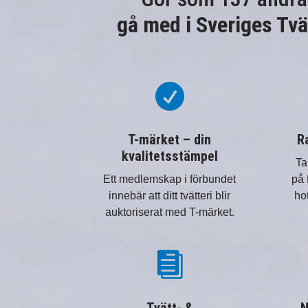
gå med i Sveriges Tvä

T-märket – din
R
kvalitetsstämpel
Ta
Ett medlemskap i förbundet
på 
innebär att ditt tvätteri blir
ho
auktoriserat med T-märket.
