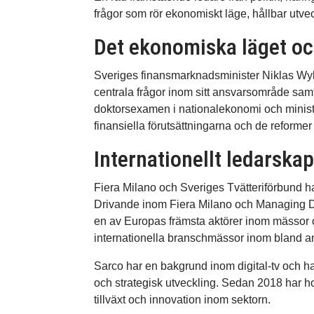
frågor som rör ekonomiskt läge, hållbar utve
Det ekonomiska läget oc
Sveriges finansmarknadsminister Niklas Wyk
centrala frågor inom sitt ansvarsområde samt
doktorsexamen i nationalekonomi och minist
finansiella förutsättningarna och de reform
Internationellt ledarsk
Fiera Milano och Sveriges Tvätteriförbund h
Drivande inom Fiera Milano och Managing Di
en av Europas främsta aktörer inom mässor oc
internationella branschmässor inom bland an
Sarco har en bakgrund inom digital-tv och 
och strategisk utveckling. Sedan 2018 har ho
tillväxt och innovation inom sektorn.