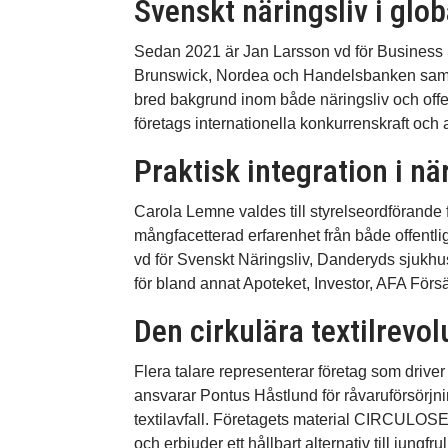
Svenskt näringsliv i glo
Sedan 2021 är Jan Larsson vd för Business
Brunswick, Nordea och Handelsbanken samt 
bred bakgrund inom både näringsliv och offen
företags internationella konkurrenskraft och a
Praktisk integration i nä
Carola Lemne valdes till styrelseordförande
mångfacetterad erfarenhet från både offentli
vd för Svenskt Näringsliv, Danderyds sjukhus
för bland annat Apoteket, Investor, AFA För
Den cirkulära textilrevo
Flera talare representerar företag som driver
ansvarar Pontus Håstlund för råvaruförsörjni
textilavfall. Företagets material CIRCULOSE® 
och erbjuder ett hållbart alternativ till jungfru