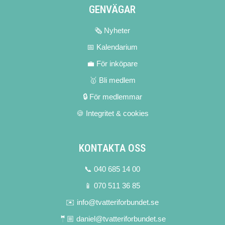
GENVÄGAR
🗞 Nyheter
📅 Kalendarium
💼 För inköpare
🥇 Bli medlem
🔒 För medlemmar
🍪 Integritet & cookies
KONTAKTA OSS
📞 040 685 14 00
📱 070 511 36 85
✉️ info@tvatteriforbundet.se
🤵🏼 daniel@tvatteriforbundet.se