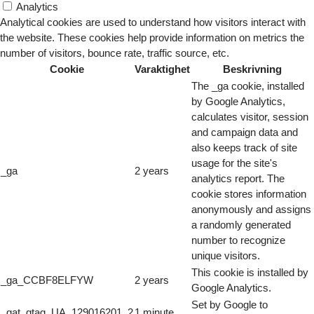
Analytics
Analytical cookies are used to understand how visitors interact with
the website. These cookies help provide information on metrics the
number of visitors, bounce rate, traffic source, etc.
Cookie
Varaktighet
Beskrivning
The _ga cookie, installed
by Google Analytics,
calculates visitor, session
and campaign data and
also keeps track of site
usage for the site's
_ga
2 years
analytics report. The
cookie stores information
anonymously and assigns
a randomly generated
number to recognize
unique visitors.
This cookie is installed by
_ga_CCBF8ELFYW
2 years
Google Analytics.
Set by Google to
_gat_gtag_UA_129016201_2
1 minute