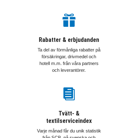

Rabatter & erbjudanden
Ta del av förmånliga rabatter på
försäkringar, drivmedel och
hotell m.m. från våra partners
och leverantörer.

Tvätt- &
textilserviceindex
Varje månad får du unik statistik
från SCB, på svenska och