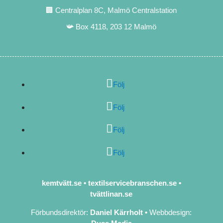
🏢 Centralplan 8C, Malmö Centralstation
📯 Box 4118, 203 12 Malmö
Följ
Följ
Följ
Följ
kemtvätt.se
•
textilservicebranschen.se
•
tvättlinan.se
Förbundsdirektör:
Daniel Kärrholt
•
Webbdesign: