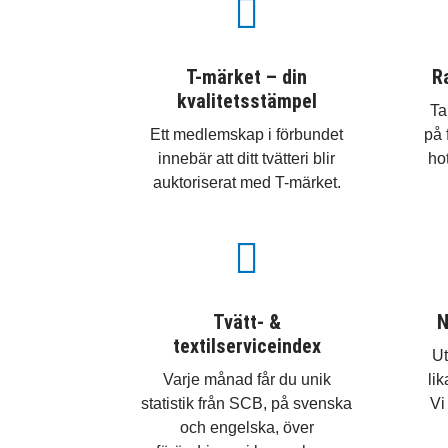

T-märket – din
R
kvalitetsstämpel
Ta
Ett medlemskap i förbundet
på 
innebär att ditt tvätteri blir
ho
auktoriserat med T-märket.

Tvätt- &
N
textilserviceindex
Ut
Varje månad får du unik
li
statistik från SCB, på svenska
Vi
och engelska, över