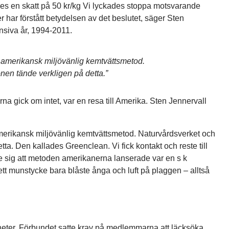
rdes en skatt på 50 kr/kg Vi lyckades stoppa motsvarande
ier har förstått betydelsen av det beslutet, säger Sten
nsiva år, 1994-2011.
 amerikansk miljövänlig kemtvättsmetod.
nen tände verkligen på detta.”
rna gick om intet, var en resa till Amerika. Sten Jennervall
merikansk miljövänlig kemtvättsmetod. Naturvårdsverket och
ta. Den kallades Greenclean. Vi fick kontakt och reste till
e sig att metoden amerikanerna lanserade var en s k
ett munstycke bara blåste ånga och luft på plaggen – alltså
heter. Förbundet satte krav på medlemmarna att läcksöka,