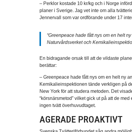
– Perklor kostade 10 kr/kg och i Norge infö
planer i Sverige. Jag vet inte om alla tvätter
Jennervall som var ordförande under 17 inte
“Greenpeace hade fått nys om en helt ny
Naturvårdsverket och Kemikalieinspektio
En bidragande orsak till att de vildaste plane
berättar:
– Greenpeace hade fått nys om en helt ny a
Kemikalieinspektionen tände verkligen på det
New York för att studera metoden. Det visad
“körsnärsmetod” vilket gick ut på att de med 
ingen tvätt överhuvudtaget.
AGERADE PROAKTIVT
Svenska Tvätteriförbundet såg andra möjlig