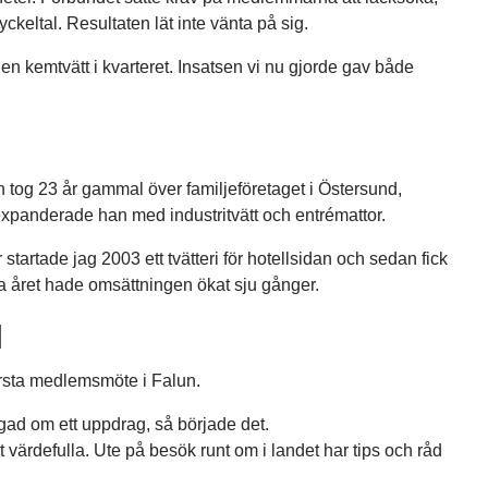
ckeltal. Resultaten lät inte vänta på sig.
 en kemtvätt i kvarteret. Insatsen vi nu gjorde gav både
 tog 23 år gammal över familjeföretaget i Östersund,
 expanderade han med industritvätt och entrémattor.
 startade jag 2003 ett tvätteri för hotellsidan och sedan fick
rra året hade omsättningen ökat sju gånger.
N
första medlemsmöte i Falun.
rågad om ett uppdrag, så började det.
värdefulla. Ute på besök runt om i landet har tips och råd