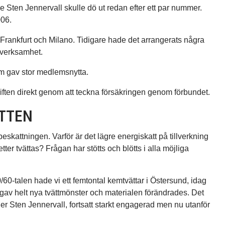
Sten Jennervall skulle dö ut redan efter ett par nummer.
006.
l Frankfurt och Milano. Tidigare hade det arrangerats några
 verksamhet.
om gav stor medlemsnytta.
ften direkt genom att teckna försäkringen genom förbundet.
ATTEN
eskattningen. Varför är det lägre energiskatt på tillverkning
ter tvättas? Frågan har stötts och blötts i alla möjliga
0-talen hade vi ett femtontal kemtvättar i Östersund, idag
 gav helt nya tvättmönster och materialen förändrades. Det
ger Sten Jennervall, fortsatt starkt engagerad men nu utanför