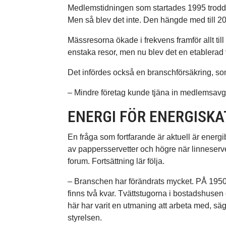
Medlemstidningen som startades 1995 trodde 
Men så blev det inte. Den hängde med till 2
Mässresorna ökade i frekvens framför allt til
enstaka resor, men nu blev det en etablerad
Det infördes också en branschförsäkring, s
– Mindre företag kunde tjäna in medlemsavgi
ENERGI FÖR ENERGISK
En fråga som fortfarande är aktuell är energib
av pappersservetter och högre när linneservet
forum. Fortsättning lär följa.
– Branschen har förändrats mycket. PÅ 1950/6
finns två kvar. Tvättstugorna i bostadshusen
här har varit en utmaning att arbeta med, sä
styrelsen.