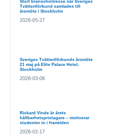
Stort branschintresse när Sveriges
Tvätteriförbund samlades till
årsmöte i Stockholm
2026-05-27
Sveriges Tvätteriförbunds årsmöte
21 maj på Elite Palace Hotel,
Stockholm
2026-03-06
Rickard Vinde är årets
hållbarhetspristagare – motiverar
studenter in i framtiden
2026-02-17