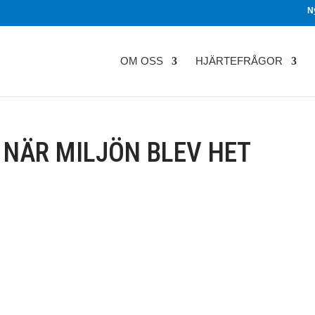
N
OM OSS
HJÄRTEFRÅGOR
 NÄR MILJÖN BLEV HET