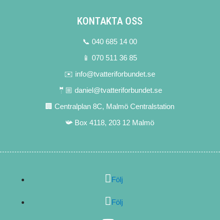
KONTAKTA OSS
📞 040 685 14 00
📱 070 511 36 85
✉️ info@tvatteriforbundet.se
🤵🏼 daniel@tvatteriforbundet.se
🏢 Centralplan 8C, Malmö Centralstation
📯 Box 4118, 203 12 Malmö
Följ
Följ