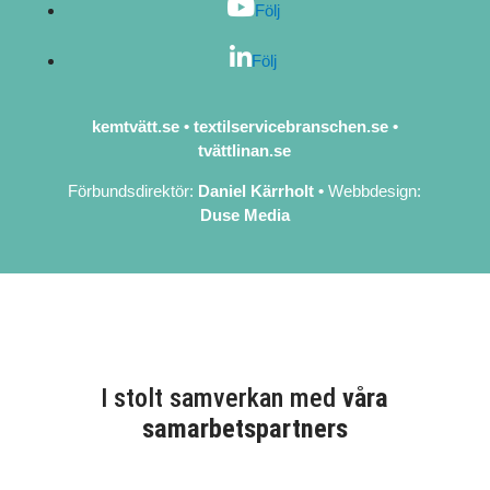
Följ
Följ
kemtvätt.se
•
textilservicebranschen.se
•
tvättlinan.se
Förbundsdirektör:
Daniel Kärrholt
•
Webbdesign:
Duse Media
I stolt samverkan med
våra
samarbetspartners