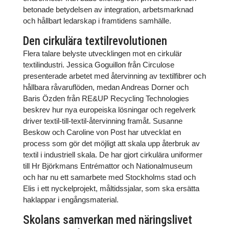
betonade betydelsen av integration, arbetsmarknad
och hållbart ledarskap i framtidens samhälle.
Den cirkulära textilrevolutionen
Flera talare belyste utvecklingen mot en cirkulär
textilindustri. Jessica Goguillon från Circulose
presenterade arbetet med återvinning av textilfibrer och
hållbara råvaruflöden, medan Andreas Dorner och
Baris Özden från RE&UP Recycling Technologies
beskrev hur nya europeiska lösningar och regelverk
driver textil-till-textil-återvinning framåt. Susanne
Beskow och Caroline von Post har utvecklat en
process som gör det möjligt att skala upp återbruk av
textil i industriell skala. De har gjort cirkulära uniformer
till Hr Björkmans Entrémattor och Nationalmuseum
och har nu ett samarbete med Stockholms stad och
Elis i ett nyckelprojekt, måltidssjalar, som ska ersätta
haklappar i engångsmaterial.
Skolans samverkan med näringslivet