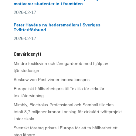
motiverar studenter in i framtiden
2026-02-17
Peter Havéus ny hedersmedlem i Sveriges
Tvätteriförbund
2026-02-17
Omvärldsnytt
Mindre textilsvinn och lånegarderob med hjälp av
tjänstedesign
Beskow von Post vinner innovationspris
Europeiskt hållbarhetspris till Textilia för cirkulär
textilåtervinning
Mimbly, Electrolux Professional och Samhall tilldelas
totalt 8,7 miljoner kronor i anslag för cirkulärt tvättprojekt
i stor skala
Svenskt företag prisas i Europa för att ta hållbarhet ett
steg längre