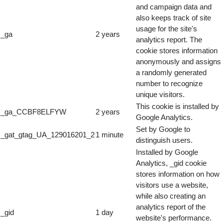
and campaign data and
also keeps track of site
usage for the site's
_ga
2 years
analytics report. The
cookie stores information
anonymously and assigns
a randomly generated
number to recognize
unique visitors.
This cookie is installed by
_ga_CCBF8ELFYW
2 years
Google Analytics.
Set by Google to
_gat_gtag_UA_129016201_2
1 minute
distinguish users.
Installed by Google
Analytics, _gid cookie
stores information on how
visitors use a website,
while also creating an
analytics report of the
_gid
1 day
website's performance.