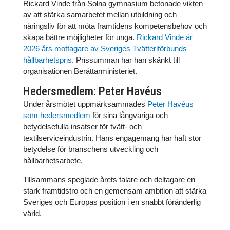
Rickard Vinde från Solna gymnasium betonade vikten
av att stärka samarbetet mellan utbildning och
näringsliv för att möta framtidens kompetensbehov och
skapa bättre möjligheter för unga.
Rickard Vinde är
2026 års mottagare av Sveriges Tvätteriförbunds
hållbarhetspris
. Prissumman har han skänkt till
organisationen Berättarministeriet.
Hedersmedlem: Peter Havéus
Under årsmötet uppmärksammades
Peter Havéus
som hedersmedlem
för sina långvariga och
betydelsefulla insatser för tvätt- och
textilserviceindustrin. Hans engagemang har haft stor
betydelse för branschens utveckling och
hållbarhetsarbete.
Tillsammans speglade årets talare och deltagare en
stark framtidstro och en gemensam ambition att stärka
Sveriges och Europas position i en snabbt föränderlig
värld.