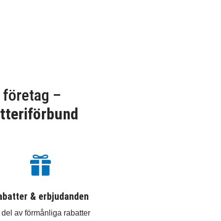
 företag –
tteriförbund

abatter & erbjudanden
 del av förmånliga rabatter