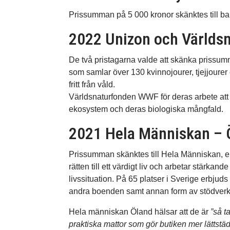
Prissumman på 5 000 kronor skänktes till 
2022 Unizon och Värld
De två pristagarna valde att skänka prissumma
som samlar över 130 kvinnojourer, tjejjourer
fritt från våld.
Världsnaturfonden WWF för deras arbete att 
ekosystem och deras biologiska mångfald.
2021 Hela Människan – 
Prissumman skänktes till Hela Människan, en
rätten till ett värdigt liv och arbetar stärka
livssituation. På 65 platser i Sverige erbju
andra boenden samt annan form av stödver
Hela människan Öland hälsar att de är
”så t
praktiska mattor som gör butiken mer lättstäd