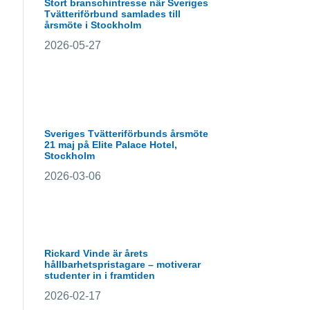
Stort branschintresse när Sveriges
Tvätteriförbund samlades till
årsmöte i Stockholm
2026-05-27
Sveriges Tvätteriförbunds årsmöte
21 maj på Elite Palace Hotel,
Stockholm
2026-03-06
Rickard Vinde är årets
hållbarhetspristagare – motiverar
studenter in i framtiden
2026-02-17