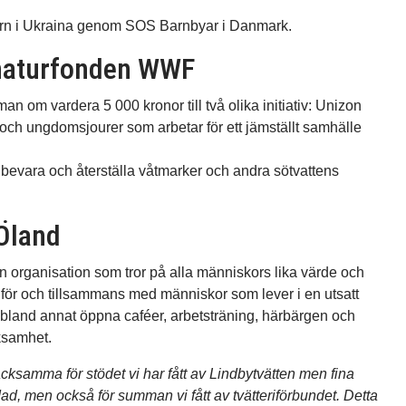
barn i Ukraina genom SOS Barnbyar i Danmark.
snaturfonden WWF
n om vardera 5 000 kronor till två olika initiativ: Unizon
 och ungdomsjourer som arbetar för ett jämställt samhälle
bevara och återställa våtmarker och andra sötvattens
Öland
 organisation som tror på alla människors lika värde och
nde för och tillsammans med människor som lever i en utsatt
ds bland annat öppna caféer, arbetsträning, härbärgen och
ksamhet.
acksamma för stödet vi har fått av Lindbytvätten men fina
ad, men också för summan vi fått av tvätteriförbundet. Detta