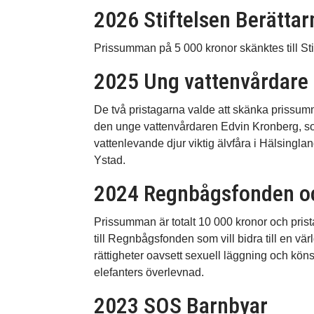
2026 Stiftelsen Berättar
Prissumman på 5 000 kronor skänktes till Stif
2025 Ung vattenvårdare 
De två pristagarna valde att skänka prissumma
den unge vattenvårdaren Edvin Kronberg, som p
vattenlevande djur viktig älvfåra i Hälsingla
Ystad.
2024 Regnbågsfonden och
Prissumman är totalt 10 000 kronor och pri
till Regnbågsfonden som vill bidra till en v
rättigheter oavsett sexuell läggning och köns
elefanters överlevnad.
2023 SOS Barnbyar