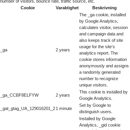
number of visitors, bounce rate, traffic source, etc.
Cookie
Varaktighet
Beskrivning
The _ga cookie, installed
by Google Analytics,
calculates visitor, session
and campaign data and
also keeps track of site
usage for the site's
_ga
2 years
analytics report. The
cookie stores information
anonymously and assigns
a randomly generated
number to recognize
unique visitors.
This cookie is installed by
_ga_CCBF8ELFYW
2 years
Google Analytics.
Set by Google to
_gat_gtag_UA_129016201_2
1 minute
distinguish users.
Installed by Google
Analytics, _gid cookie