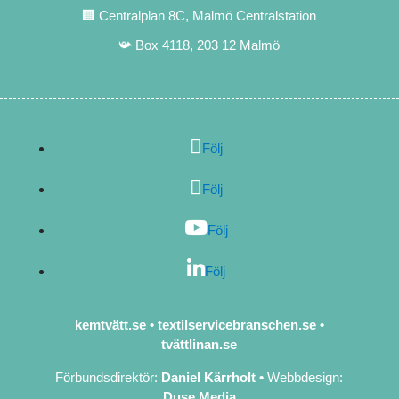
🏢 Centralplan 8C, Malmö Centralstation
📯 Box 4118, 203 12 Malmö
Följ
Följ
Följ
Följ
kemtvätt.se
•
textilservicebranschen.se
•
tvättlinan.se
Förbundsdirektör:
Daniel Kärrholt
•
Webbdesign:
Duse Media