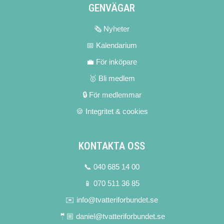
GENVÄGAR
🗞 Nyheter
📅 Kalendarium
💼 För inköpare
🥇 Bli medlem
🔒 För medlemmar
🍪 Integritet & cookies
KONTAKTA OSS
📞 040 685 14 00
📱 070 511 36 85
✉️ info@tvatteriforbundet.se
🤵🏼 daniel@tvatteriforbundet.se