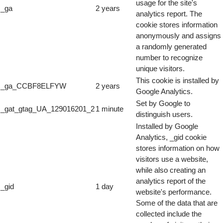
usage for the site's
_ga
2 years
analytics report. The
cookie stores information
anonymously and assigns
a randomly generated
number to recognize
unique visitors.
This cookie is installed by
_ga_CCBF8ELFYW
2 years
Google Analytics.
Set by Google to
_gat_gtag_UA_129016201_2
1 minute
distinguish users.
Installed by Google
Analytics, _gid cookie
stores information on how
visitors use a website,
while also creating an
analytics report of the
_gid
1 day
website's performance.
Some of the data that are
collected include the