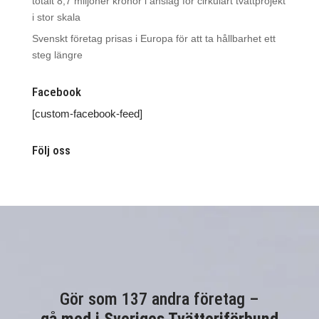
totalt 8,7 miljoner kronor i anslag för cirkulärt tvättprojekt
i stor skala
Svenskt företag prisas i Europa för att ta hållbarhet ett
steg längre
Facebook
[custom-facebook-feed]
Följ oss
Gör som 137 andra företag –
gå med i Sveriges Tvätteriförbund