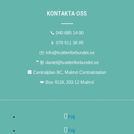
KONTAKTA OSS
📞 040 685 14 00
📱 070 511 36 85
✉️ info@tvatteriforbundet.se
🤵🏼 daniel@tvatteriforbundet.se
🏢 Centralplan 8C, Malmö Centralstation
📯 Box 4118, 203 12 Malmö
Följ
Följ