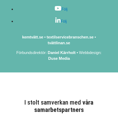
Följ
Följ
kemtvätt.se
•
textilservicebranschen.se
•
tvättlinan.se
Förbundsdirektör:
Daniel Kärrholt
•
Webbdesign:
Duse Media
I stolt samverkan med
våra
samarbetspartners