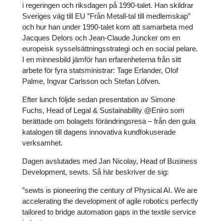
i regeringen och riksdagen på 1990-talet. Han skildrar
Sveriges väg till EU ”Från Metall-tal till medlemskap”
och hur han under 1990-talet kom att samarbeta med
Jacques Delors och Jean-Claude Juncker om en
europeisk sysselsättningsstrategi och en social pelare.
I en minnesbild jämför han erfarenheterna från sitt
arbete för fyra statsministrar: Tage Erlander, Olof
Palme, Ingvar Carlsson och Stefan Löfven.
Efter lunch följde sedan presentation av Simone
Fuchs, Head of Legal & Sustainability @Eniro som
berättade om bolagets förändringsresa – från den gula
katalogen till dagens innovativa kundfokuserade
verksamhet.
Dagen avslutades med Jan Nicolay, Head of Business
Development, sewts. Så här beskriver de sig:
”sewts is pioneering the century of Physical AI. We are
accelerating the development of agile robotics perfectly
tailored to bridge automation gaps in the textile service