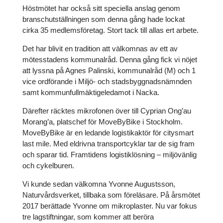
Höstmötet har också sitt speciella anslag genom
branschutställningen som denna gång hade lockat
cirka 35 medlemsföretag. Stort tack till allas ert arbete.
Det har blivit en tradition att välkomnas av ett av
mötesstadens kommunalråd. Denna gång fick vi nöjet
att lyssna på Agnes Palinski, kommunalråd (M) och 1
vice ordförande i Miljö- och stadsbyggnadsnämnden
samt kommunfullmäktigeledamot i Nacka.
Därefter räcktes mikrofonen över till Cyprian Ong’au
Morang’a, platschef för MoveByBike i Stockholm.
MoveByBike är en ledande logistikaktör för citysmart
last mile. Med eldrivna transportcyklar tar de sig fram
och sparar tid. Framtidens logistiklösning – miljövänlig
och cykelburen.
Vi kunde sedan välkomna Yvonne Augustsson,
Naturvårdsverket, tillbaka som föreläsare. På årsmötet
2017 berättade Yvonne om mikroplaster. Nu var fokus
tre lagstiftningar, som kommer att beröra