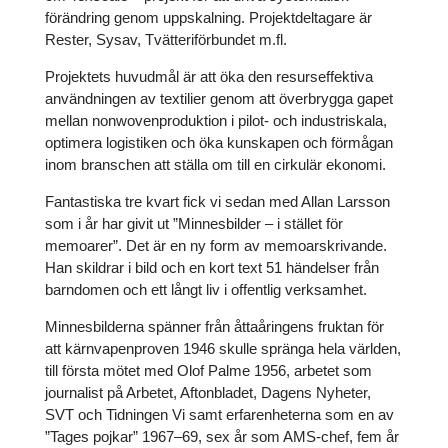
förändring genom uppskalning. Projektdeltagare är
Rester, Sysav, Tvätteriförbundet m.fl.
Projektets huvudmål är att öka den resurseffektiva
användningen av textilier genom att överbrygga gapet
mellan nonwovenproduktion i pilot- och industriskala,
optimera logistiken och öka kunskapen och förmågan
inom branschen att ställa om till en cirkulär ekonomi.
Fantastiska tre kvart fick vi sedan med Allan Larsson
som i år har givit ut ”Minnesbilder – i stället för
memoarer”. Det är en ny form av memoarskrivande.
Han skildrar i bild och en kort text 51 händelser från
barndomen och ett långt liv i offentlig verksamhet.
Minnesbilderna spänner från åttaåringens fruktan för
att kärnvapenproven 1946 skulle spränga hela världen,
till första mötet med Olof Palme 1956, arbetet som
journalist på Arbetet, Aftonbladet, Dagens Nyheter,
SVT och Tidningen Vi samt erfarenheterna som en av
”Tages pojkar” 1967–69, sex år som AMS-chef, fem år