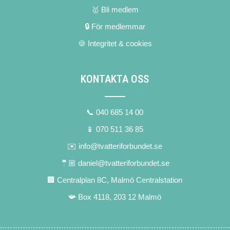
🥇 Bli medlem
🔒 För medlemmar
🍪 Integritet & cookies
KONTAKTA OSS
📞 040 685 14 00
📱 070 511 36 85
✉️ info@tvatteriforbundet.se
🤵🏼 daniel@tvatteriforbundet.se
🏢 Centralplan 8C, Malmö Centralstation
📯 Box 4118, 203 12 Malmö